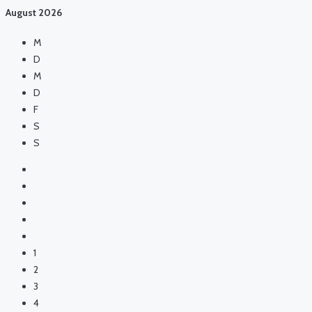
August
2026
M
D
M
D
F
S
S
1
2
3
4